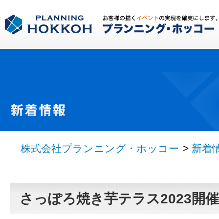
Notice
: Use of undefined constant news - assumed 'news' in
/u
news.php
on line
12
株式会社プランニング・ホッコー
>
新着
さっぽろ焼き芋テラス2023開